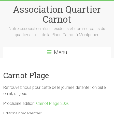
Skip
Association Quartier
to
content
Carnot
Notre association réunit résidents et commerçants du
quartier autour de la Place Carnot à Montpellier.
Menu
Carnot Plage
Retrouvez nous pour cette belle journée détente : on bulle,
on rit, on joue.
Prochaine édition:
Carnot Plage 2026
Editions précédentes: