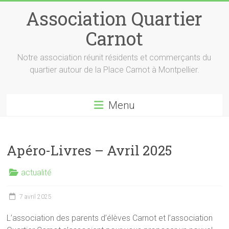
Skip
Association Quartier
to
content
Carnot
Notre association réunit résidents et commerçants du
quartier autour de la Place Carnot à Montpellier.
Menu
Apéro-Livres – Avril 2025
actualité
7 avril 2025
L’association des parents d’élèves Carnot et l’association