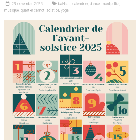
29 novembre 2025
bal-trad
,
calendrier
,
danse
,
montpellier
,
musique
,
quartier carnot
,
solstice
,
yoga