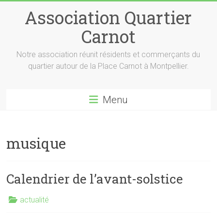
Skip
Association Quartier
to
content
Carnot
Notre association réunit résidents et commerçants du
quartier autour de la Place Carnot à Montpellier.
Menu
musique
Calendrier de l’avant-solstice
actualité