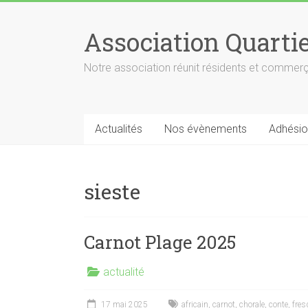
Skip
to
Association Quarti
content
Notre association réunit résidents et commerça
Actualités
Nos évènements
Adhésio
sieste
Carnot Plage 2025
actualité
17 mai 2025
africain
,
carnot
,
chorale
,
conte
,
fres