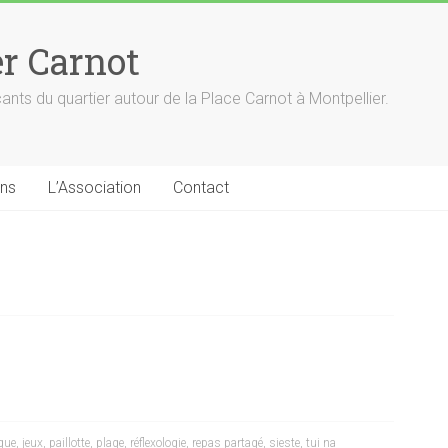
er Carnot
nts du quartier autour de la Place Carnot à Montpellier.
ns
L’Association
Contact
que
,
jeux
,
paillotte
,
plage
,
réflexologie
,
repas partagé
,
sieste
,
tui na